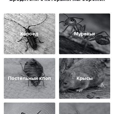
Короед
Муравьи
Постельный клоп
Крысы