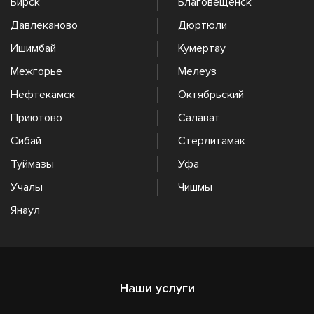
Бирск
Благовещенск
Давлеканово
Дюртюли
Ишимбай
Кумертау
Межгорье
Мелеуз
Нефтекамск
Октябрьский
Приютово
Салават
Сибай
Стерлитамак
Туймазы
Уфа
Учалы
Чишмы
Янаул
Наши услуги